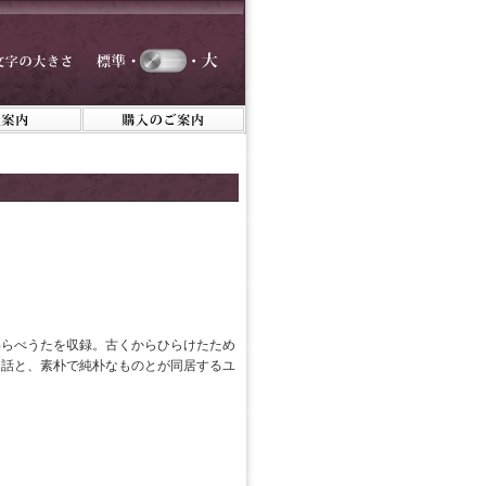
わらべうたを収録。古くからひらけたため
民話と、素朴で純朴なものとが同居するユ