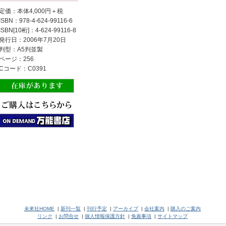
定価：本体4,000円＋税
ISBN：978-4-624-99116-6
ISBN[10桁]：4-624-99116-8
発行日：2006年7月20日
判型：A5判並製
ページ：256
Cコード：C0391
未來社HOME
|
新刊一覧
|
刊行予定
|
アーカイブ
|
会社案内
|
購入のご案内
リンク
|
お問合せ
|
個人情報保護方針
|
免責事項
|
サイトマップ