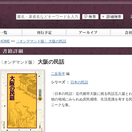
HOME
>>
〔オンデマンド版〕 大阪の民話
大阪の民話
〔オンデマンド版〕
二反長半
編
シリーズ ：
日本の民話
〔日本の民話〕近代都市大阪に残る民話五八篇と
他の地域にみられぬ庶民感情、生活意識を有する
ニークな集。