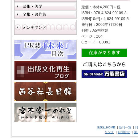
定価：本体4,200円＋税
ISBN：978-4-624-99109-8
ISBN[10桁]：4-624-99109-5
発行日：2006年7月20日
判型：A5判並製
ページ：264
Cコード：C0391
未來社HOME
|
新刊一覧
|
刊
リンク
|
お問合せ
|
個