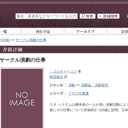
HOME
>>
サークル演劇の仕事
サークル演劇の仕事
・ゴルチャーコフ
著
秋田義夫
訳
ジャンル ：
演劇
>>
演劇論・演劇研究
シリーズ ：
てすぴす叢書
スタ･システムの継承者の一人が長い演劇活動によ
者にその仕事について具体的かつ詳細に説明。日