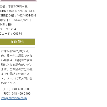
定価：本体700円＋税
ISBN：978-4-624-95143-6
ISBN[10桁]：4-624-95143-3
発行日：1956年3月26日
判型：B6
ページ：234
Cコード：C0374
在庫が非常に少ないた
め、美本がご用意できな
い場合や、時間差で在庫
切れとなる場合がござい
ます。ご希望の方は小社
までお電話またはＦＡ
Ｘ、メールにてお問い合
わせ下さい。
【TEL】048-450-0681
【FAX】048-469-2499
info@miraisha.co.jp