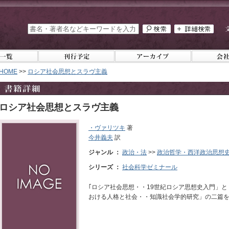
HOME
>>
ロシア社会思想とスラヴ主義
ロシア社会思想とスラヴ主義
・ヴァリツキ
著
今井義夫
訳
ジャンル ：
政治・法
>>
政治哲学・西洋政治思想
シリーズ ：
社会科学ゼミナール
｢ロシア社会思想・・19世紀ロシア思想史入門」
おける人格と社会・・知識社会学的研究」の二篇