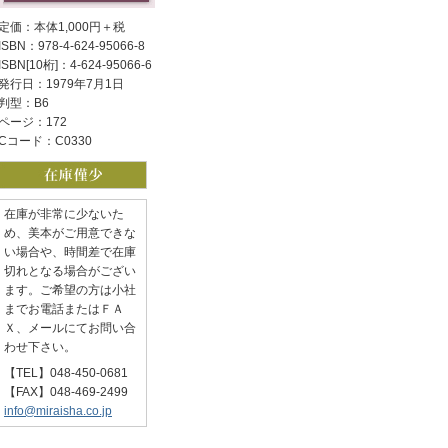
定価：本体1,000円＋税
ISBN：978-4-624-95066-8
ISBN[10桁]：4-624-95066-6
発行日：1979年7月1日
判型：B6
ページ：172
Cコード：C0330
在庫が非常に少ないた
め、美本がご用意できな
い場合や、時間差で在庫
切れとなる場合がござい
ます。ご希望の方は小社
までお電話またはＦＡ
Ｘ、メールにてお問い合
わせ下さい。
【TEL】048-450-0681
【FAX】048-469-2499
info@miraisha.co.jp