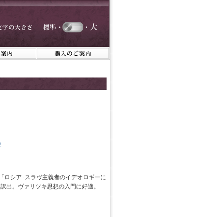
史
と「ロシア･スラヴ主義者のイデオロギーに
を訳出。ヴァリツキ思想の入門に好適。