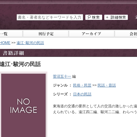
HOME
>>
遠江･駿河の民話
遠江･駿河の民話
菅沼五十一
編
ジャンル ：
民俗・民芸
>>
民話・昔話
シリーズ ：
日本の民話
東海道の交通の要所として人の交流の激しかった
えられている。遠江四二編、駿河二二編、わらべ