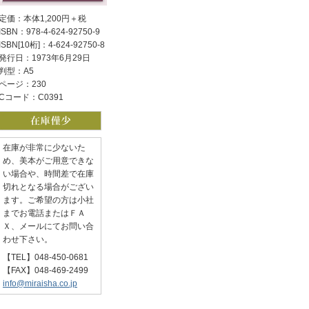
定価：本体1,200円＋税
ISBN：978-4-624-92750-9
ISBN[10桁]：4-624-92750-8
発行日：1973年6月29日
判型：A5
ページ：230
Cコード：C0391
在庫が非常に少ないた
め、美本がご用意できな
い場合や、時間差で在庫
切れとなる場合がござい
ます。ご希望の方は小社
までお電話またはＦＡ
Ｘ、メールにてお問い合
わせ下さい。
【TEL】048-450-0681
【FAX】048-469-2499
info@miraisha.co.jp