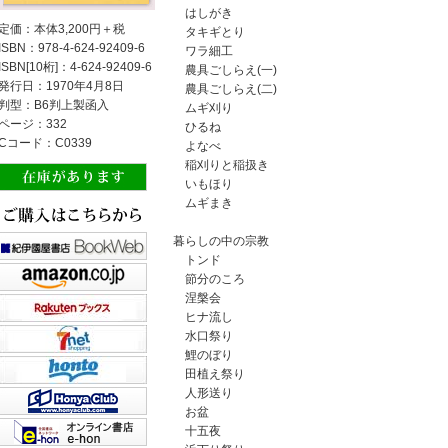
はしがき
定価：本体3,200円＋税
タキギとり
ISBN：978-4-624-92409-6
ワラ細工
ISBN[10桁]：4-624-92409-6
農具ごしらえ(一)
発行日：1970年4月8日
農具ごしらえ(二)
判型：B6判上製函入
ムギ刈り
ページ：332
ひるね
Cコード：C0339
よなべ
稲刈りと稲扱き
いもほり
ムギまき
暮らしの中の宗教
トンド
節分のころ
涅槃会
ヒナ流し
水口祭り
鯉のぼり
田植え祭り
人形送り
お盆
十五夜