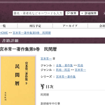
HOME
>>
宮本常一著作集第9巻 民間暦
宮本常一著作集第9巻 民間暦
宮本常一
著
ジャンル ：
全集・著作集
>>
民俗
ジャンル ：
民俗・民芸
>>
宮本常一
シリーズ ：
宮本常一著作集
民間暦
新耕稼年中行事