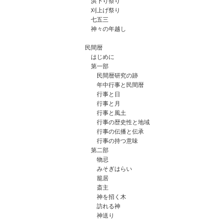
浜下り祭り
刈上げ祭り
七五三
神々の年越し
民間暦
はじめに
第一部
民間暦研究の跡
年中行事と民間暦
行事と日
行事と月
行事と風土
行事の歴史性と地域
行事の伝播と伝承
行事の持つ意味
第二部
物忌
みそぎはらい
籠居
斎主
神を招く木
訪れる神
神送り