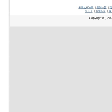
未來社HOME
|
新刊一覧
|
刊
リンク
|
お問合せ
|
個
Copyright(C) 202