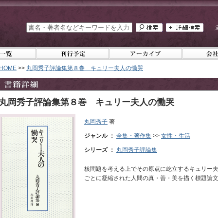
HOME
>>
丸岡秀子評論集第８巻 キュリー夫人の慟哭
丸岡秀子評論集第８巻 キュリー夫人の慟哭
丸岡秀子
著
ジャンル ：
全集・著作集
>>
女性・生活
シリーズ ：
丸岡秀子評論集
核問題を考える上でその原点に屹立するキュリー
ごとに凝縮された人間の真・善・美を描く標題論文