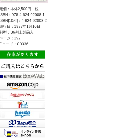
定価：本体2,500円＋税
ISBN：978-4-624-92008-1
ISBN[10桁]：4-624-92008-2
発行日：1987年1月10日
判型：B6判上製函入
ページ：292
Cコード：C0336