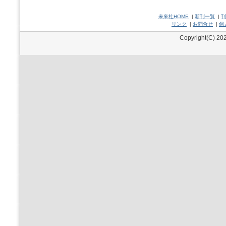
未來社HOME
|
新刊一覧
|
刊
リンク
|
お問合せ
|
個
Copyright(C) 202