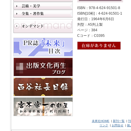
ISBN：978-4-624-91501-8
ISBN[10桁]：4-624-91501-1
発行日：1964年6月6日
判型：A5判上製
ページ：384
Cコード：C0395
未來社HOME
|
新刊一覧
|
刊
リンク
|
お問合せ
|
個