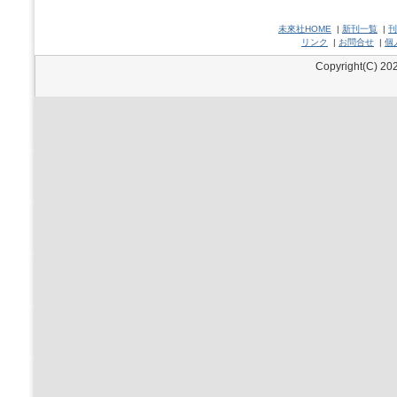
未來社HOME
|
新刊一覧
|
刊
リンク
|
お問合せ
|
個
Copyright(C) 202