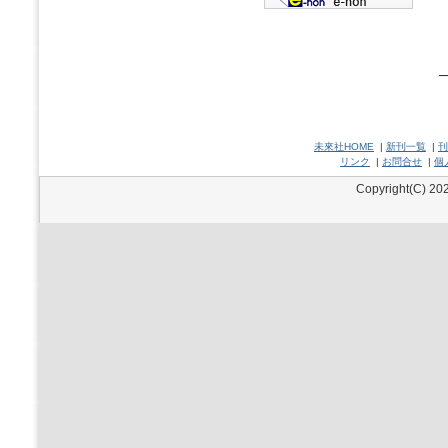
未來社HOME
|
新刊一覧
|
刊
リンク
|
お問合せ
|
個
Copyright(C) 202