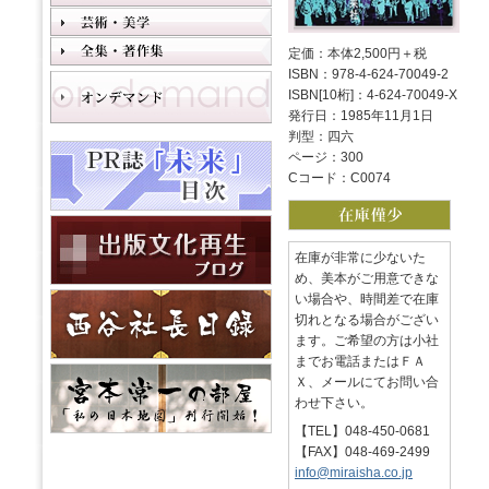
定価：本体2,500円＋税
ISBN：978-4-624-70049-2
ISBN[10桁]：4-624-70049-X
発行日：1985年11月1日
判型：四六
ページ：300
Cコード：C0074
在庫が非常に少ないた
め、美本がご用意できな
い場合や、時間差で在庫
切れとなる場合がござい
ます。ご希望の方は小社
までお電話またはＦＡ
Ｘ、メールにてお問い合
わせ下さい。
【TEL】048-450-0681
【FAX】048-469-2499
info@miraisha.co.jp