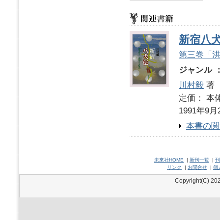
新宿八
第三巻「
ジャンル 
川村毅
著
定価： 本体
1991年9月
本書の関
未來社HOME
|
新刊一覧
|
刊
リンク
|
お問合せ
|
個
Copyright(C) 202