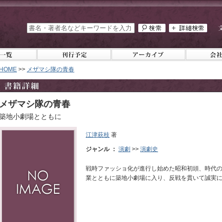
HOME
>>
メザマシ隊の青春
メザマシ隊の青春
築地小劇場とともに
江津萩枝
著
ジャンル ：
演劇
>>
演劇史
戦時ファッショ化が進行し始めた昭和初頭、時代
業とともに築地小劇場に入り、反戦を貫いて誠実