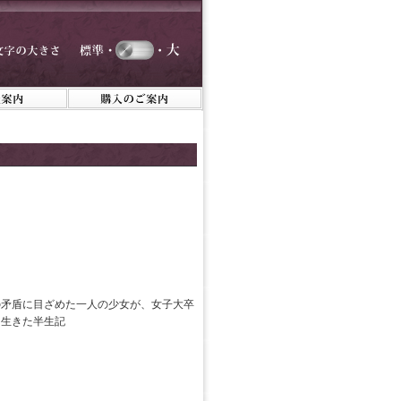
の矛盾に目ざめた一人の少女が、女子大卒
に生きた半生記