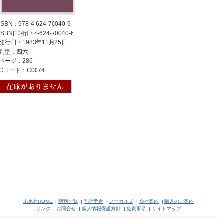
ISBN：978-4-624-70040-9
ISBN[10桁]：4-624-70040-6
発行日：1983年11月25日
判型：四六
ページ：286
Cコード：C0074
未來社HOME
|
新刊一覧
|
刊行予定
|
アーカイブ
|
会社案内
|
購入のご案内
リンク
|
お問合せ
|
個人情報保護方針
|
免責事項
|
サイトマップ