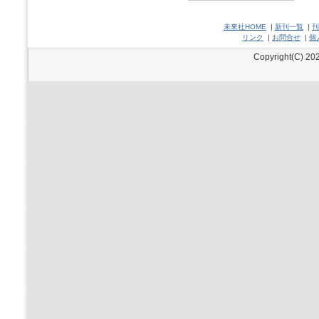
未來社HOME
|
新刊一覧
|
刊
リンク
|
お問合せ
|
個
Copyright(C) 202