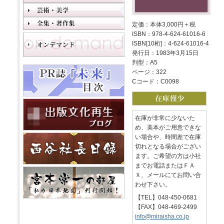
定価：本体3,000円＋税
ISBN：978-4-624-61016-6
ISBN[10桁]：4-624-61016-4
発行日：1983年3月15日
判型：A5
ページ：322
Cコード：C0098
在庫が非常に少ないた
め、美本がご用意できな
い場合や、時間差で在庫
切れとなる場合がござい
ます。ご希望の方は小社
までお電話またはＦＡ
Ｘ、メールにてお問い合
わせ下さい。
【TEL】048-450-0681
【FAX】048-469-2499
info@miraisha.co.jp