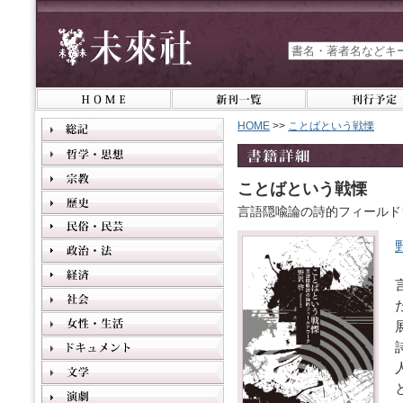
HOME
>>
ことばという戦慄
ことばという戦慄
言語隠喩論の詩的フィールド