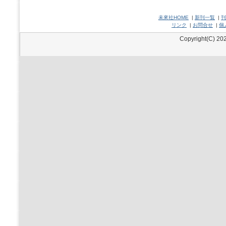
未來社HOME
|
新刊一覧
|
刊
リンク
|
お問合せ
|
個
Copyright(C) 202