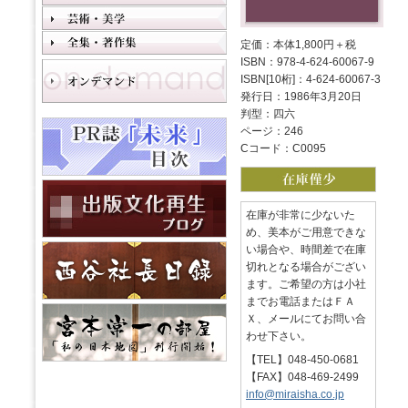
定価：本体1,800円＋税
ISBN：978-4-624-60067-9
ISBN[10桁]：4-624-60067-3
発行日：1986年3月20日
判型：四六
ページ：246
Cコード：C0095
在庫が非常に少ないた
め、美本がご用意できな
い場合や、時間差で在庫
切れとなる場合がござい
ます。ご希望の方は小社
までお電話またはＦＡ
Ｘ、メールにてお問い合
わせ下さい。
【TEL】048-450-0681
【FAX】048-469-2499
info@miraisha.co.jp