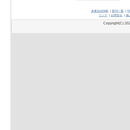
未來社HOME
|
新刊一覧
|
刊
リンク
|
お問合せ
|
個
Copyright(C) 202