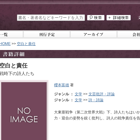
HOME
>>
空白と責任
空白と責任
戦時下の詩人たち
櫻本富雄
著
ジャンル ：
文学
>>
文芸批評・評論
ジャンル ：
文学
>>
詩・詩論
大東亜戦争（第二次世界大戦）下、詩人たちはい
力・迎合の姿勢を鋭く批判し、詩人の戦争責任を