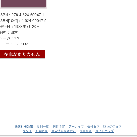
ISBN：978-4-624-60047-1
ISBN[10桁]：4-624-60047-9
発行日：1983年7月20日
判型：四六
ページ：270
Cコード：C0092
未來社HOME
|
新刊一覧
|
刊行予定
|
アーカイブ
|
会社案内
|
購入のご案内
リンク
|
お問合せ
|
個人情報保護方針
|
免責事項
|
サイトマップ