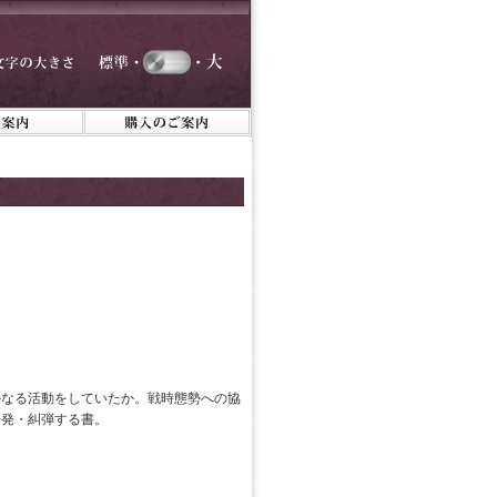
かなる活動をしていたか。戦時態勢への協
告発・糾弾する書。