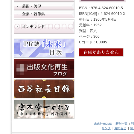
ISBN：978-4-624-60010-5
ISBN[10桁]：4-624-60010-X
発行日：1965年5月4日
元版年：1952
判型：四六
ページ：306
Cコード：C0095
未來社HOME
|
新刊一覧
|
刊
リンク
|
お問合せ
|
個