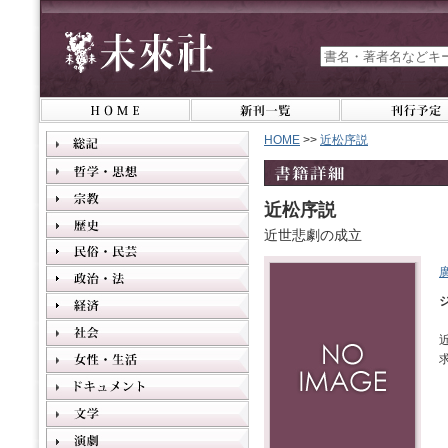
HOME
>>
近松序説
近松序説
近世悲劇の成立