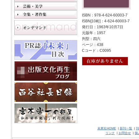
ISBN：978-4-624-60003-7
ISBN[10桁]：4-624-60003-7
発行日：1963年10月7日
元版年：1957
判型：四六
ページ：438
Cコード：C0095
未來社HOME
|
新刊一覧
|
刊
リンク
|
お問合せ
|
個