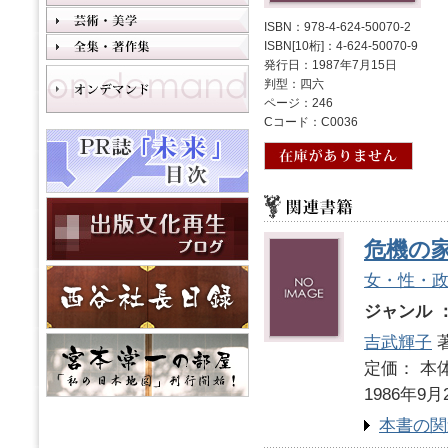
ISBN：978-4-624-50070-2
ISBN[10桁]：4-624-50070-9
発行日：1987年7月15日
判型：四六
ページ：246
Cコード：C0036
危機の
女・性・
ジャンル 
吉武輝子
定価： 本体
1986年9月
本書の関