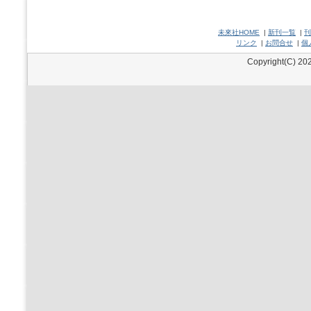
未來社HOME
|
新刊一覧
|
刊
リンク
|
お問合せ
|
個
Copyright(C) 202