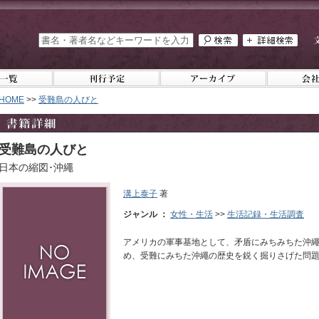
HOME
>>
受難島の人びと
受難島の人びと
日本の縮図･沖繩
溝上泰子
著
ジャンル ：
女性・生活
>>
生活記録・生活調査
アメリカの軍事基地として、矛盾にみちみちた沖
め、受難にみちた沖繩の歴史を鋭く掘りさげた問