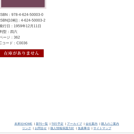
ISBN：978-4-624-50003-0
ISBN[10桁]：4-624-50003-2
発行日：1959年12月11日
判型：四六
ページ：362
Cコード：C0036
未來社HOME
|
新刊一覧
|
刊行予定
|
アーカイブ
|
会社案内
|
購入のご案内
リンク
|
お問合せ
|
個人情報保護方針
|
免責事項
|
サイトマップ