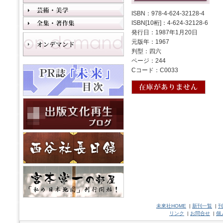
ISBN：978-4-624-32128-4
ISBN[10桁]：4-624-32128-6
発行日：1987年1月20日
元版年：1967
判型：四六
ページ：244
Cコード：C0033
未來社HOME
|
新刊一覧
|
刊
リンク
|
お問合せ
|
個