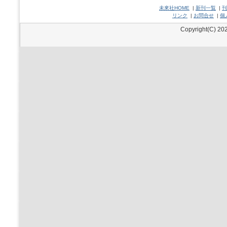
未來社HOME
|
新刊一覧
|
刊
リンク
|
お問合せ
|
個
Copyright(C) 202