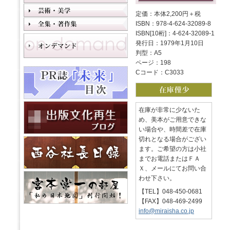
定価：本体2,200円＋税
ISBN：978-4-624-32089-8
ISBN[10桁]：4-624-32089-1
発行日：1979年1月10日
判型：A5
ページ：198
Cコード：C3033
在庫が非常に少ないた
め、美本がご用意できな
い場合や、時間差で在庫
切れとなる場合がござい
ます。ご希望の方は小社
までお電話またはＦＡ
Ｘ、メールにてお問い合
わせ下さい。
【TEL】048-450-0681
【FAX】048-469-2499
info@miraisha.co.jp