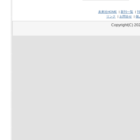
未來社HOME
|
新刊一覧
|
刊
リンク
|
お問合せ
|
個
Copyright(C) 202