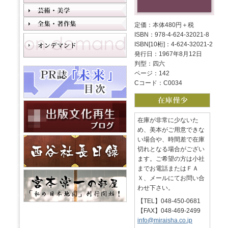
定価：本体480円＋税
ISBN：978-4-624-32021-8
ISBN[10桁]：4-624-32021-2
発行日：1967年8月12日
判型：四六
ページ：142
Cコード：C0034
在庫が非常に少ないた
め、美本がご用意できな
い場合や、時間差で在庫
切れとなる場合がござい
ます。ご希望の方は小社
までお電話またはＦＡ
Ｘ、メールにてお問い合
わせ下さい。
【TEL】048-450-0681
【FAX】048-469-2499
info@miraisha.co.jp