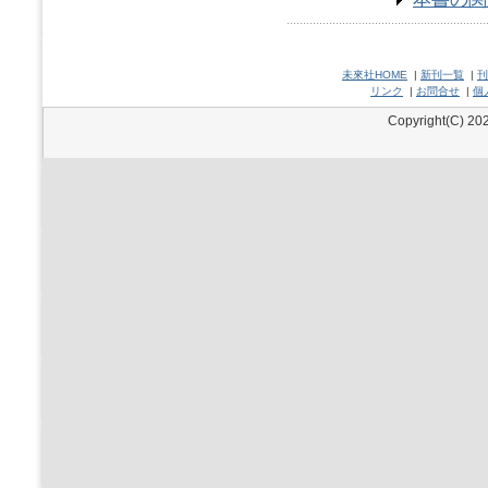
未來社HOME
|
新刊一覧
|
刊
リンク
|
お問合せ
|
個
Copyright(C) 202