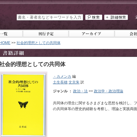
HOME
>>
社会的理想としての共同体
社会的理想としての共同体
・カメンカ
編
土生長穂
文京朱
訳
ジャンル ：
政治・法
>>
政治学・政治理論
共同体の理念に関するさまざまな思想を検討し、
の共同体等の歴史的経験を考察し、理論と実践両