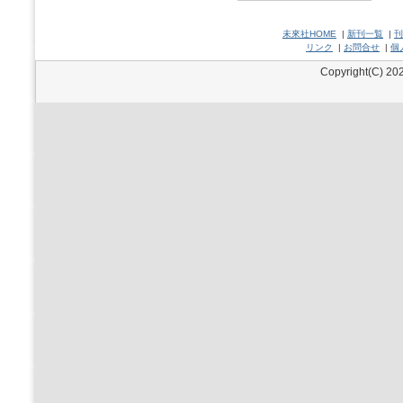
未來社HOME
|
新刊一覧
|
刊
リンク
|
お問合せ
|
個
Copyright(C) 202