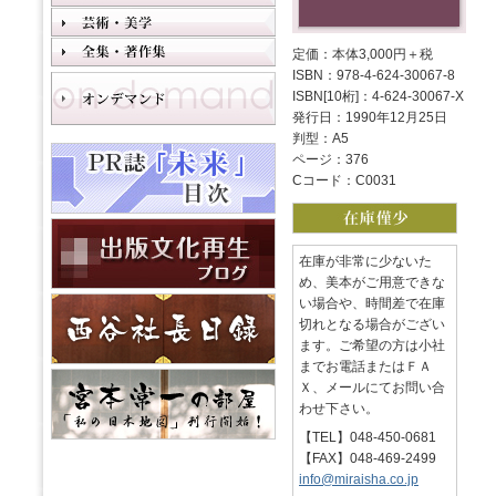
定価：本体3,000円＋税
ISBN：978-4-624-30067-8
ISBN[10桁]：4-624-30067-X
発行日：1990年12月25日
判型：A5
ページ：376
Cコード：C0031
在庫が非常に少ないた
め、美本がご用意できな
い場合や、時間差で在庫
切れとなる場合がござい
ます。ご希望の方は小社
までお電話またはＦＡ
Ｘ、メールにてお問い合
わせ下さい。
【TEL】048-450-0681
【FAX】048-469-2499
info@miraisha.co.jp