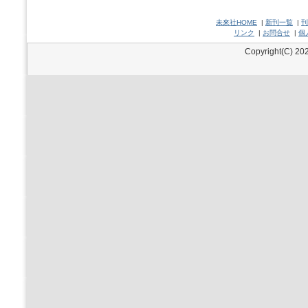
未來社HOME
|
新刊一覧
|
刊
リンク
|
お問合せ
|
個
Copyright(C) 202