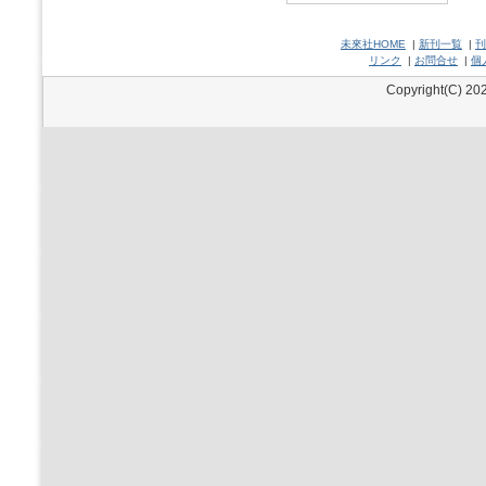
未來社HOME
|
新刊一覧
|
刊
リンク
|
お問合せ
|
個
Copyright(C) 202