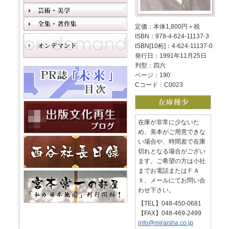
定価：本体1,800円＋税
ISBN：978-4-624-11137-3
ISBN[10桁]：4-624-11137-0
発行日：1991年11月25日
判型：四六
ページ：190
Cコード：C0023
在庫が非常に少ないた
め、美本がご用意できな
い場合や、時間差で在庫
切れとなる場合がござい
ます。ご希望の方は小社
までお電話またはＦＡ
Ｘ、メールにてお問い合
わせ下さい。
【TEL】048-450-0681
【FAX】048-469-2499
info@miraisha.co.jp