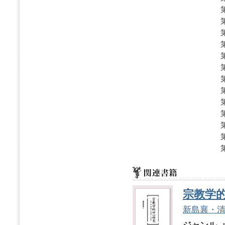
宗教学
新島襄・