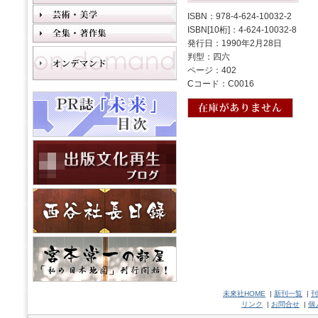
ISBN：978-4-624-10032-2
ISBN[10桁]：4-624-10032-8
発行日：1990年2月28日
判型：四六
ページ：402
Cコード：C0016
未來社HOME
|
新刊一覧
|
刊
リンク
|
お問合せ
|
個