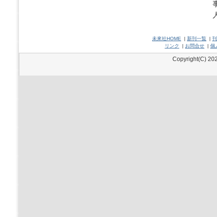
未來社HOME
|
新刊一覧
|
刊
リンク
|
お問合せ
|
個
Copyright(C) 202