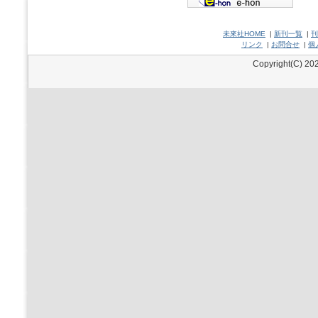
未來社HOME
|
新刊一覧
|
刊
リンク
|
お問合せ
|
個
Copyright(C) 202