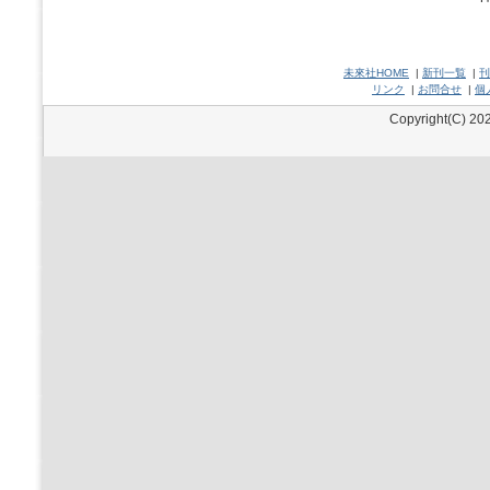
未來社HOME
|
新刊一覧
|
刊
リンク
|
お問合せ
|
個
Copyright(C) 202