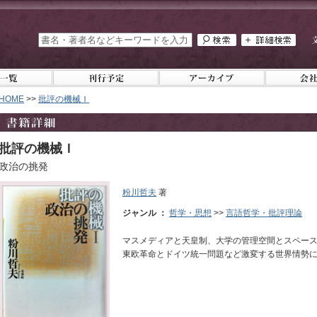
HOME
>>
批評の機械Ｉ
批評の機械Ｉ
政治の挑発
粉川哲夫
著
ジャンル ：
哲学・思想
>>
言語哲学・批評理論
マスメディアと天皇制、大学の管理空間とスペー
東欧革命とドイツ統一問題など激変する世界情勢