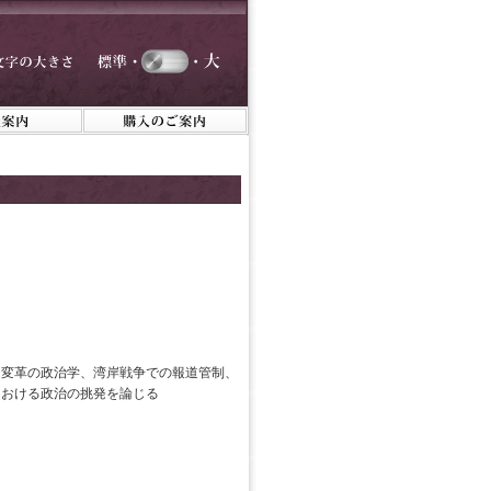
ス変革の政治学、湾岸戦争での報道管制、
における政治の挑発を論じる