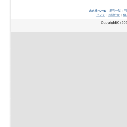
未來社HOME
|
新刊一覧
|
刊
リンク
|
お問合せ
|
個
Copyright(C) 202