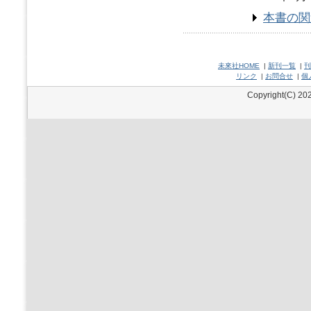
本書の関
未來社HOME
|
新刊一覧
|
刊
リンク
|
お問合せ
|
個
Copyright(C) 202