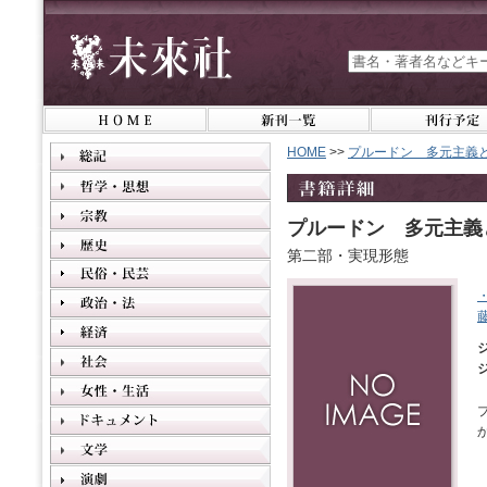
HOME
>>
プルードン 多元主義と
プルードン 多元主義と
第二部・実現形態