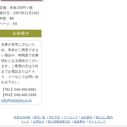
定価：本体150円＋税
発行日：1957年11月14日
判型：B6
ページ：64
在庫が非常に少ないた
め、美本がご用意できな
い場合や、時間差で在庫
切れとなる場合がござい
ます。ご希望の方は小社
までお電話またはＦＡ
Ｘ、メールにてお問い合
わせ下さい。
【TEL】048-450-0681
【FAX】048-469-2499
info@miraisha.co.jp
未來社HOME
|
新刊一覧
|
刊行予定
|
アーカイブ
|
会社案内
|
購入のご案内
リンク
|
お問合せ
|
個人情報保護方針
|
免責事項
|
サイトマップ