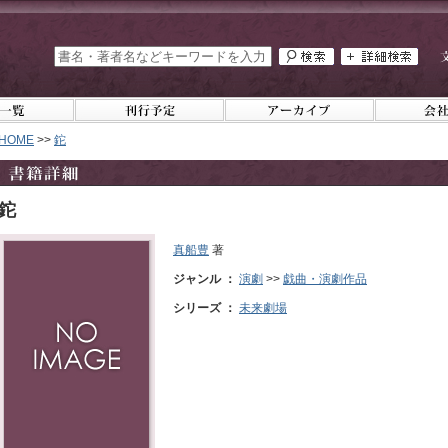
HOME
>>
鉈
鉈
真船豊
著
ジャンル ：
演劇
>>
戯曲・演劇作品
シリーズ ：
未来劇場