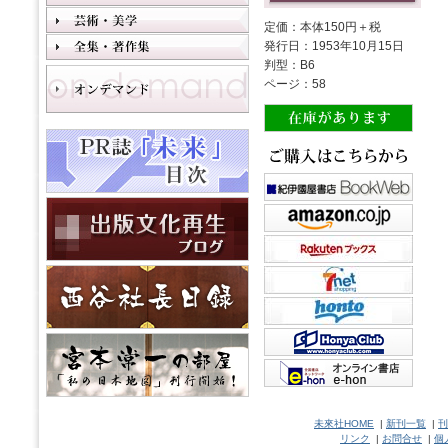
定価：本体150円＋税
発行日：1953年10月15日
判型：B6
ページ：58
未來社HOME
|
新刊一覧
|
刊
リンク
|
お問合せ
|
個