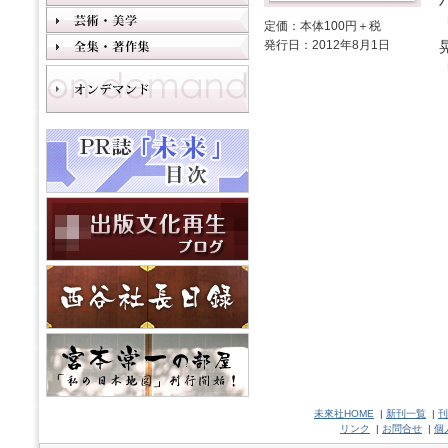
定価：本体100円＋税
発行日：2012年8月1日
未來社HOME
|
新刊一覧
|
刊
リンク
|
お問合せ
|
個