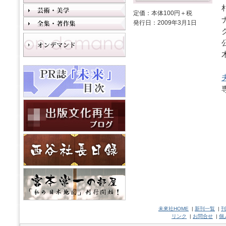
定価：本体100円＋税
発行日：2009年3月1日
未來社HOME
|
新刊一覧
|
刊
リンク
|
お問合せ
|
個