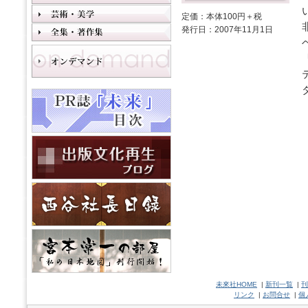
定価：本体100円＋税
発行日：2007年11月1日
未來社HOME
|
新刊一覧
|
刊
リンク
|
お問合せ
|
個