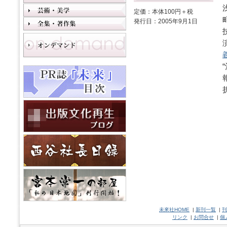
定価：本体100円＋税
発行日：2005年9月1日
未來社HOME
|
新刊一覧
|
刊
リンク
|
お問合せ
|
個