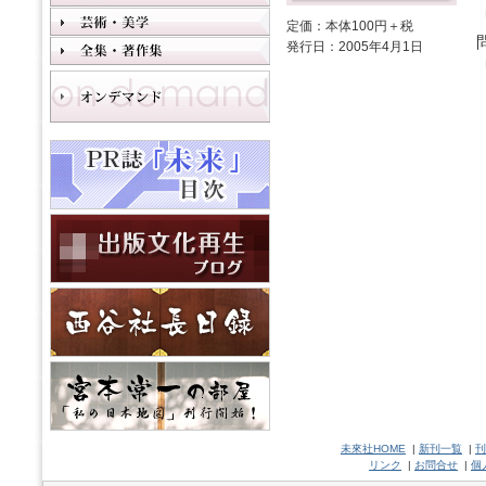
定価：本体100円＋税
発行日：2005年4月1日
未來社HOME
|
新刊一覧
|
刊
リンク
|
お問合せ
|
個