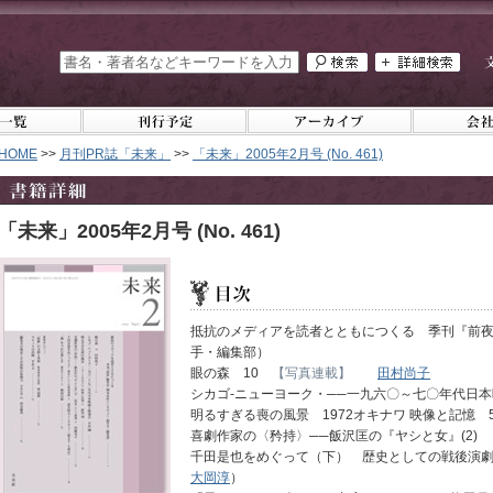
HOME
>>
月刊PR誌「未来」
>>
「未来」2005年2月号 (No. 461)
「未来」2005年2月号 (No. 461)
抵抗のメディアを読者とともにつくる 季刊『前
手・編集部）
眼の森 10
【写真連載】
田村尚子
シカゴ-ニューヨーク・──一九六〇～七〇年代日
明るすぎる喪の風景 1972オキナワ 映像と記憶
喜劇作家の〈矜持〉──飯沢匡の『ヤシと女』(2
千田是也をめぐって（下） 歴史としての戦後演劇
大岡淳
）