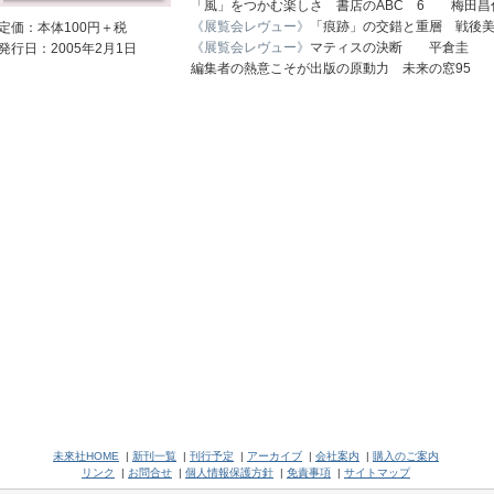
「風」をつかむ楽しさ 書店のABC 6 梅田昌
《展覧会レヴュー》
「痕跡」の交錯と重層 戦後
定価：本体100円＋税
《展覧会レヴュー》
マティスの決断 平倉圭
発行日：2005年2月1日
編集者の熱意こそが出版の原動力 未来の窓95
未來社HOME
|
新刊一覧
|
刊行予定
|
アーカイブ
|
会社案内
|
購入のご案内
リンク
|
お問合せ
|
個人情報保護方針
|
免責事項
|
サイトマップ