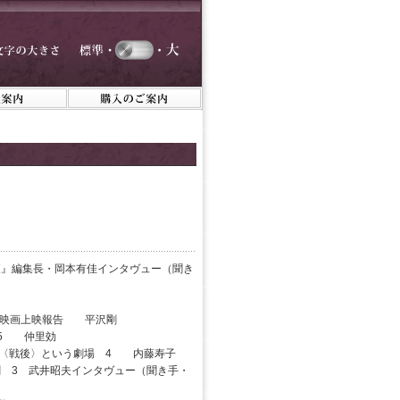
夜』編集長・岡本有佳インタヴュー（聞き
本映画上映報告 平沢剛
 5 仲里効
) 〈戦後〉という劇場 4 内藤寿子
 3 武井昭夫インタヴュー（聞き手・