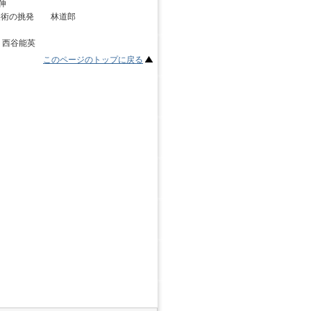
伸
美術の挑発 林道郎
 西谷能英
このページのトップに戻る