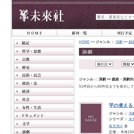
HOME
>>
ジャンル ：
演劇
>>
戯
ジャンル ： 演劇 >> 戯曲・演劇
51件目から60件目までを表示し
芋の煮える
ジャンル ：
演
シリーズ ：
未
風見鶏介
著
定価： 本体1