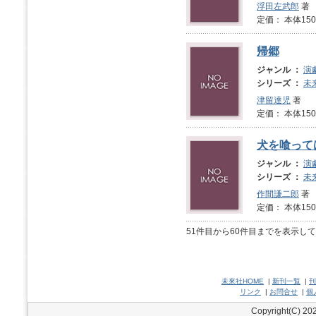
浮田左武郎
著
定価： 本体1
帰郷
ジャンル ：
演
シリーズ ：
未
津留達児
著
定価： 本体1
犬を喰って
ジャンル ：
演
シリーズ ：
未
作間謙二郎
著
定価： 本体1
51件目から60件目までを表示し
未來社HOME
|
新刊一覧
|
刊
リンク
|
お問合せ
|
個
Copyright(C) 202