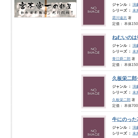
ジャンル ：
演
シリーズ ：
未
霜川遠志
著
定価： 本体1
ねむいのは
ジャンル ：
演
シリーズ ：
未
青江舜二郎
著
定価： 本体1
久板栄二郎
ジャンル ：
演
シリーズ ：
未
久板栄二郎
著
定価： 本体700
牛にのった
ジャンル ：
演
シリーズ ：
未