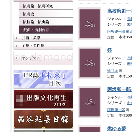
高校演劇一
ジャンル ：
演
シリーズ ：
未
阿坂卯一郎
榊
定価： 本体850
祭
ジャンル ：
演
シリーズ ：
未
蜂谷緑
著
定価： 本体1
阿坂卯一郎
ジャンル ：
演
シリーズ ：
未
阿坂卯一郎
著
定価： 本体600
燃ゆる夢