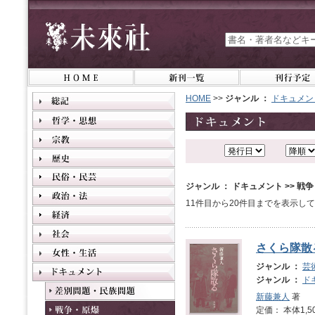
HOME
>>
ジャンル ：
ドキュメン
ジャンル ： ドキュメント >> 戦
11件目から20件目までを表示し
さくら隊散
ジャンル ：
芸
ジャンル ：
ド
新藤兼人
著
定価： 本体1,5