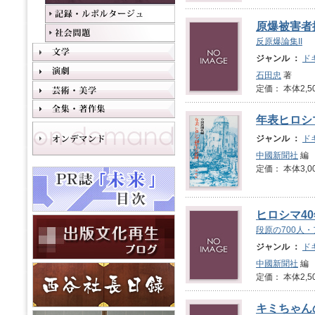
原爆被害者
反原爆論集II
ジャンル ：
ド
石田忠
著
定価： 本体2,5
年表ヒロシ
ジャンル ：
ド
中國新聞社
編
定価： 本体3,0
ヒロシマ40
段原の700人
ジャンル ：
ド
中國新聞社
編
定価： 本体2,5
キミちゃん