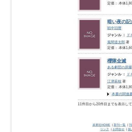
定価： 本体1,8
暗い夜の記
戦中旧暦
ジャンル ：
ド
風間道太郎
著
定価： 本体1,6
櫻隊全滅
ある劇団の原爆
ジャンル ：
ド
江津萩枝
著
定価： 本体1,8
本書の関連
11件目から20件目までを表示し
未來社HOME
|
新刊一覧
|
刊
リンク
|
お問合せ
|
個