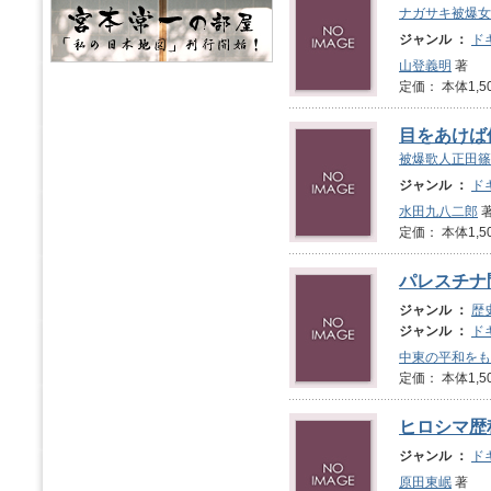
ナガサキ被爆女
ジャンル ：
ド
山登義明
著
定価： 本体1,5
目をあけば
被爆歌人正田篠
ジャンル ：
ド
水田九八二郎
定価： 本体1,5
パレスチナ
ジャンル ：
歴
ジャンル ：
ド
中東の平和をも
定価： 本体1,5
ヒロシマ歴
ジャンル ：
ド
原田東岷
著