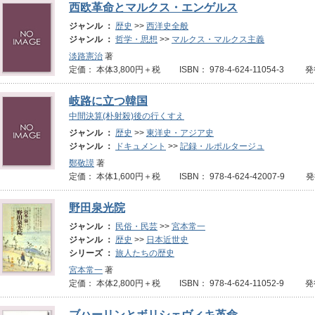
西欧革命とマルクス・エンゲルス
ジャンル ：
歴史
>>
西洋史全般
ジャンル ：
哲学・思想
>>
マルクス・マルクス主義
淡路憲治
著
定価： 本体3,800円＋税 ISBN： 978-4-624-11054-3 発
岐路に立つ韓国
中間決算(朴射殺)後の行くすえ
ジャンル ：
歴史
>>
東洋史・アジア史
ジャンル ：
ドキュメント
>>
記録・ルポルタージュ
鄭敬謨
著
定価： 本体1,600円＋税 ISBN： 978-4-624-42007-9 
野田泉光院
ジャンル ：
民俗・民芸
>>
宮本常一
ジャンル ：
歴史
>>
日本近世史
シリーズ ：
旅人たちの歴史
宮本常一
著
定価： 本体2,800円＋税 ISBN： 978-4-624-11052-9 
ブハーリンとボリシェヴィキ革命