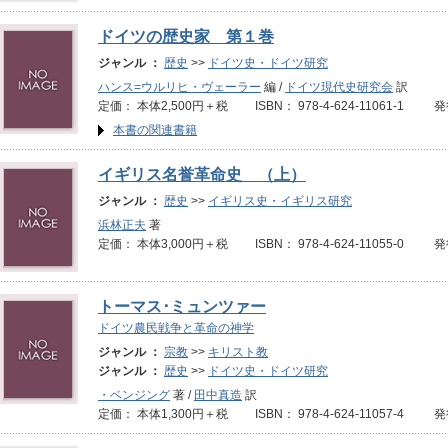
ドイツの歴史家 第１巻
ジャンル ：
歴史
>>
ドイツ史・ドイツ研究
ハンス=ウルリヒ・ヴェーラー
編 /
ドイツ現代史研究会
訳
定価： 本体2,500円＋税 ISBN： 978-4-624-11061-1 発
本書の関連書籍
イギリス名誉革命史 （上）
ジャンル ：
歴史
>>
イギリス史・イギリス研究
浜林正夫
著
定価： 本体3,000円＋税 ISBN： 978-4-624-11055-0 発
トーマス･ミュンツァー
ドイツ農民戦争と革命の神学
ジャンル ：
宗教
>>
キリスト教
ジャンル ：
歴史
>>
ドイツ史・ドイツ研究
・ベンジング
著 /
田中真造
訳
定価： 本体1,300円＋税 ISBN： 978-4-624-11057-4 発