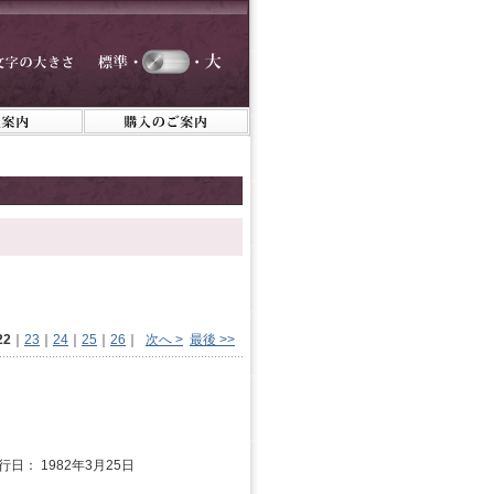
22
｜
23
｜
24
｜
25
｜
26
｜
次へ >
最後 >>
行日： 1982年3月25日