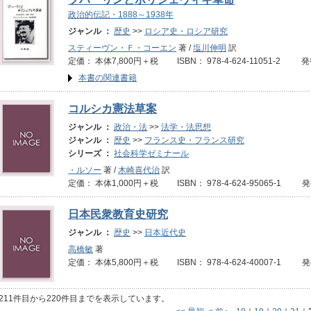
政治的伝記・1888～1938年
ジャンル ：
歴史
>>
ロシア史・ロシア研究
スティーヴン・Ｆ・コーエン
著 /
塩川伸明
訳
定価： 本体7,800円＋税 ISBN： 978-4-624-11051-2 発
本書の関連書籍
コルシカ憲法草案
ジャンル ：
政治・法
>>
法学・法思想
ジャンル ：
歴史
>>
フランス史・フランス研究
シリーズ ：
社会科学ゼミナール
・ルソー
著 /
木崎喜代治
訳
定価： 本体1,000円＋税 ISBN： 978-4-624-95065-1 
日本民衆教育史研究
ジャンル ：
歴史
>>
日本近代史
高橋敏
著
定価： 本体5,800円＋税 ISBN： 978-4-624-40007-1 発
211件目から220件目までを表示しています。