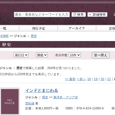
HOME
>>
ジャンル ：
歴史
表示件数
ジャンル ： 歴史
で検索した結果、264件が見つかりました。
211件目から220件目までを表示しています。
<< 最初
< 前へ
18
｜
19
｜
20
｜
21
｜
インドとまじわる
ジャンル ：
歴史
>>
東洋史・アジア史
荒松雄
著
定価： 本体1,800円＋税 ISBN： 978-4-624-11060-4 発