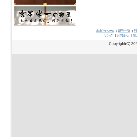
未來社HOME
|
新刊一覧
|
刊
リンク
|
お問合せ
|
個
Copyright(C) 202