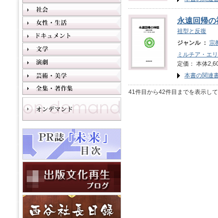
永遠回帰の
祖型と反復
ジャンル ：
宗
ミルチア・エリ
定価： 本体2,6
本書の関連
41件目から42件目までを表示し