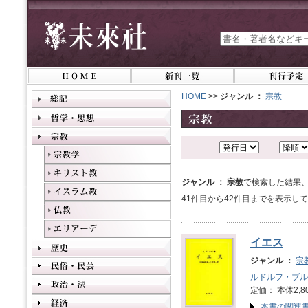
HOME
>>
ジャンル ：
宗教
ジャンル ： 宗教
で検索した結果、
41件目から42件目までを表示し
イエス
ジャンル ：
宗
ルドルフ・ブル
定価： 本体2,8
本書の関連